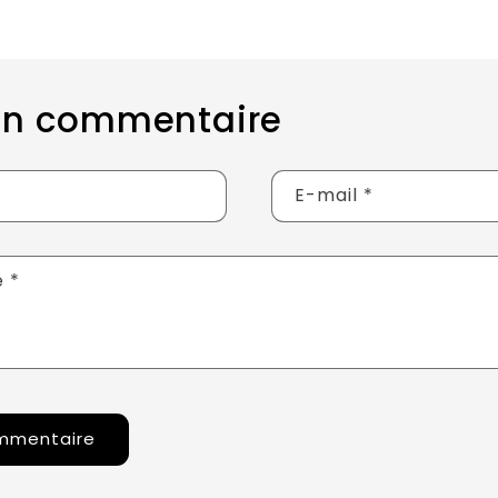
 un commentaire
E-mail
*
e
*