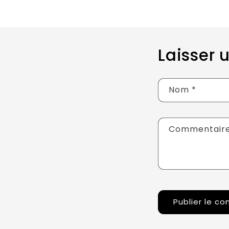
Laisser
Nom
*
Commentair