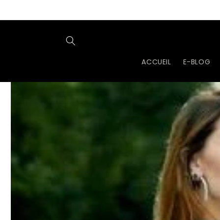
et
passer
au
contenu
ACCUEIL
E-BLOG