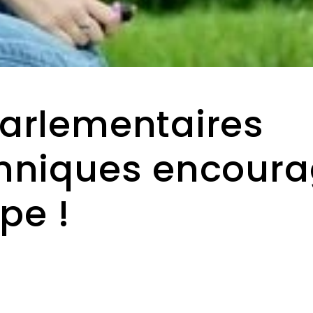
parlementaires
anniques encour
pe !