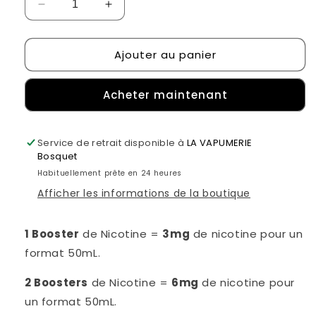
Réduire
Augmenter
la
la
quantité
quantité
Ajouter au panier
de
de
Booster
Booster
de
de
Acheter maintenant
Nicotine
Nicotine
frais
frais
50/50
50/50
Service de retrait disponible à
Vaponaute
Vaponaute
LA VAPUMERIE
Bosquet
Paris
Paris
Habituellement prête en 24 heures
Afficher les informations de la boutique
1 Booster
de Nicotine =
3mg
de nicotine pour un
format 50mL.
2 Boosters
de Nicotine =
6mg
de nicotine pour
un format 50mL.