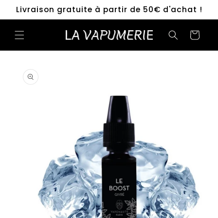
et
Livraison gratuite à partir de 50€ d'achat !
passer
au
contenu
Panier
Passer aux
informations
produits