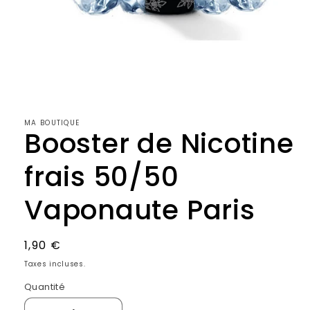
Ouvrir
le
média
1
dans
MA BOUTIQUE
une
Booster de Nicotine
fenêtre
modale
frais 50/50
Vaponaute Paris
Prix
1,90 €
habituel
Taxes incluses.
Quantité