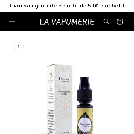
et
Livraison gratuite à partir de 50€ d'achat !
passer
au
contenu
Panier
Passer aux
informations
produits