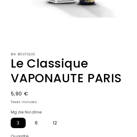
Ouvrir
le
média
1
dans
MA BOUTIQUE
une
Le Classique
fenêtre
modale
VAPONAUTE PARIS
Prix
5,90 €
habituel
Taxes incluses.
Mg de Nicotine
3
6
12
Quantité