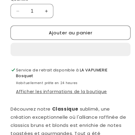
Réduire
Augmenter
la
la
quantité
quantité
Ajouter au panier
de
de
Le
Le
Classique
Classique
VAPONAUTE
VAPONAUTE
PARIS
PARIS
Service de retrait disponible à
LA VAPUMERIE
Bosquet
Habituellement prête en 24 heures
Afficher les informations de la boutique
Découvrez notre 
Classique
 sublimé, une 
création exceptionnelle où l'alliance raffinée de 
classics bruns et blonds est enrichie de notes 
toastées et gourmandes. Tout a été 